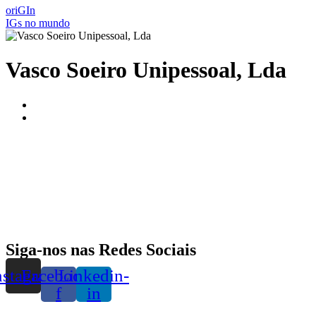
oriGIn
IGs no mundo
Vasco Soeiro Unipessoal, Lda
Siga-nos nas Redes Sociais
nstagram
Facebook-
Linkedin-
f
in