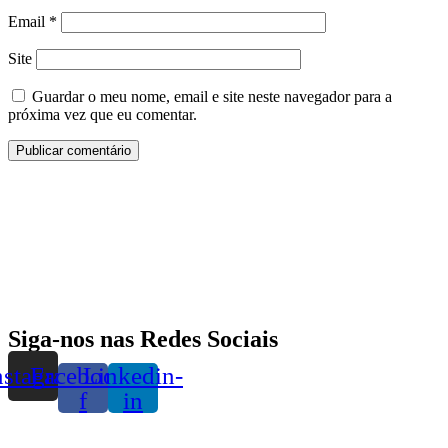
Email
*
Site
Guardar o meu nome, email e site neste navegador para a
próxima vez que eu comentar.
Siga-nos nas Redes Sociais
nstagram
Facebook-
Linkedin-
f
in